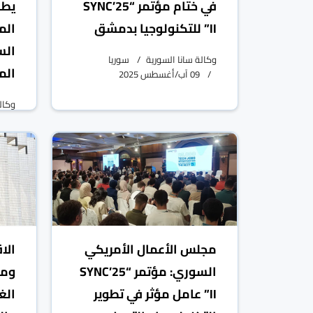
في ختام مؤتمر “SYNC’25
يطا
II” للتكنولوجيا بدمشق
الم
الس
وكالة سانا السورية
سوريا
الم
09 آب/أغسطس 2025
وكال
مجلس الأعمال الأمريكي
الا
السوري: مؤتمر “SYNC’25
ومس
II” عامل مؤثر في تطوير
الغ