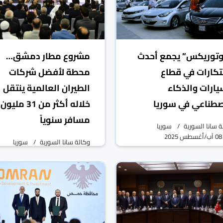
توريكس” يجمع أحدث
مشروع مطار دمشق…
بتكارات في قطاع
محطة لأفضل شركات
يارات والذكاء
الطيران العالمية ينتقل
صطناعي في سوريا
خلاله أكثر من 31 مليون
مسافر سنوياً
ة سانا السورية
سوريا
08 آب/أغسطس 2025
وكالة سانا السورية
سوريا
06 آب/أغسطس 2025