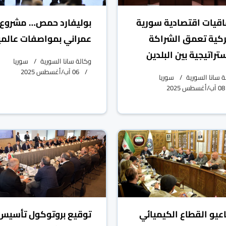
اقيات اقتصادية سورية
بوليفارد حمص… مشروع
ركية تعمق الشراكة
عمراني بمواصفات عالمي
ستراتيجية بين البلدين
وكالة سانا السورية
سوريا
06 آب/أغسطس 2025
ة سانا السورية
سوريا
08 آب/أغسطس 2025
عيو القطاع الكيميائي
توقيع بروتوكول تأسيس