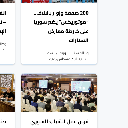
200 صفقة وزوار بالآلاف..
اتف
“موتوريكس” يضع سوريا
– ت
على خارطة معارض
الإ
السيارات
وكال
وكالة سانا السورية
سوريا
09 آب/أغسطس 2025
فرص عمل للشباب السوري
صنا