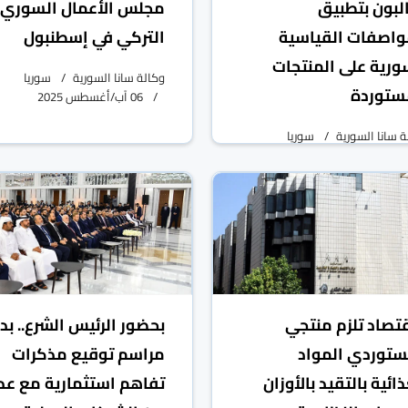
لبون بتطبيق
مجلس الأعمال السوري
واصفات القياسية
التركي في إسطنبول
ورية على المنتجات
وكالة سانا السورية
سوريا
ستوردة
06 آب/أغسطس 2025
ة سانا السورية
سوريا
07 آب/أغسطس 2025
قتصاد تلزم منتجي
بحضور الرئيس الشرع.. بد
توردي المواد
مراسم توقيع مذكرات
ذائية بالتقيد بالأوزان
تفاهم استثمارية مع عد