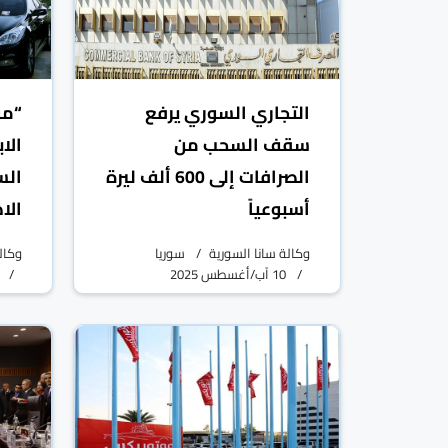
التجاري السوري يرفع
“مو
سقف السحب من
الا
الصرافات إلى 600 ألف ليرة
الس
أسبوعياً
الا
وكالة سانا السورية
سوريا
وكال
10 آب/أغسطس 2025