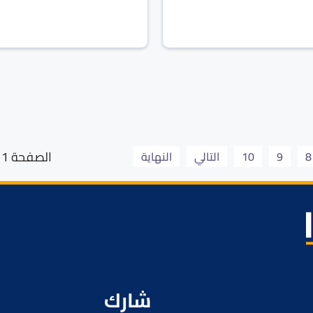
الصفحة 1 من 22
8
9
10
التالي
النهاية
شارك