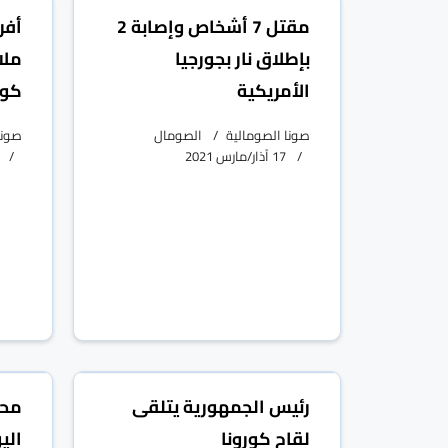
مقتل 7 أشخاص وإصابة 2
بإطلاق نار بجورجيا
ملا
الأمريكية
كورونا و
صونا الصومالية
الصومال
صونا
17 آذار/مارس 2021
رئيس الجمهورية يتلقى
محك
لقاح كورونا
الي