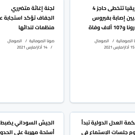
أفريقيا تتخطى حاجز 4
لجنة إغاثة متضرري
يين إصابة بفيروس
الجفاف تؤكد استجابة ع
107 آلاف وفاة
منظمات لندائها
 الصومالية
الصومال
صونا الصومالية
الصومال
15 آذار/مارس 2021
14 آذار/مارس 2021
مة العدل الدولية تبدأ
الجيش السوداني يضبط
وم جلسات الإستماع في
أسلحة مهربة على الحدو