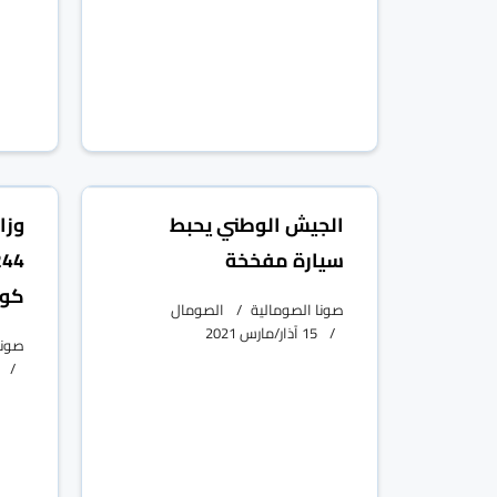
الجيش الوطني يحبط
وزا
سيارة مفخخة
كور
صونا الصومالية
الصومال
15 آذار/مارس 2021
صونا