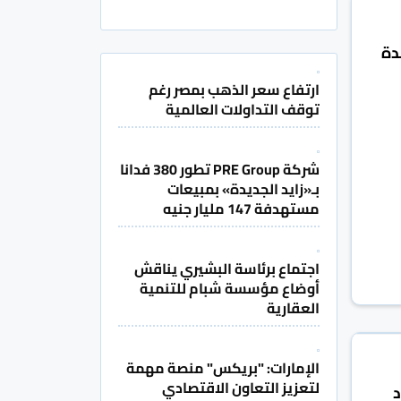
دة
ارتفاع سعر الذهب بمصر رغم
توقف التداولات العالمية
شركة PRE Group تطور 380 فدانا
بـ«زايد الجديدة» بمبيعات
مستهدفة 147 مليار جنيه
اجتماع برئاسة البشيري يناقش
أوضاع مؤسسة شبام للتنمية
العقارية
الإمارات: "بريكس" منصة مهمة
لتعزيز التعاون الاقتصادي
د