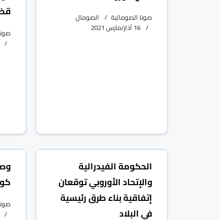
قضي
صونا الصومالية
الصومال
16 آذار/مارس 2021
صونا
الحكومة الفيدرالية
وصو
والإتحاد الأوروبي توقعان
كور
إتفاقية بناء طرق رئيسية
صونا
في البلاد