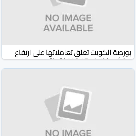
بورصة الكويت تغلق تعاملاتها على ارتفاع
مؤشرها العام 47ر116 نقطة
وكالة كونا الكويتية
وكالات ومواقع
03 شباط/فبراير 2026