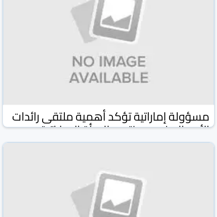
مسؤولة إماراتية تؤكد أهمية ملتقى رائدات
الأعمال ضمن منتدى المرأة الإماراتية
والكويتية
وكالة كونا الكويتية
وكالات ومواقع
02 شباط/فبراير 2026