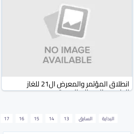
انطلاق المؤتمر والمعرض ال21 للغاز
الطبيعي المسال بالدوحة
وكالة كونا الكويتية
وكالات ومواقع
02 شباط/فبراير 2026
البداية
السابق
13
14
15
16
17