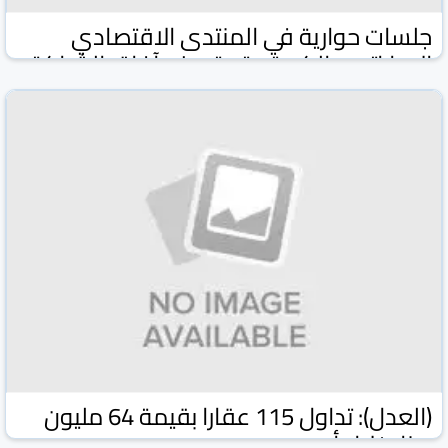
جلسات حوارية في المنتدى الاقتصادي
الإماراتي - الكويتي تستعرض آفاق الشراكة
التجارية والاستثمارية
وكالة كونا الكويتية
وكالات ومواقع
02 شباط/فبراير 2026
(العدل): تداول 115 عقارا بقيمة 64 مليون
دينار خلال أسبوع