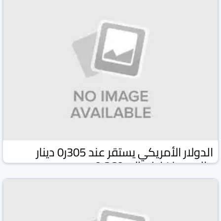
الدولار الأمريكي يستقر عند 305ر0 دينار
واليورو ينخفض إلى 360ر0
وكالة كونا الكويتية
وكالات ومواقع
03 شباط/فبراير 2026