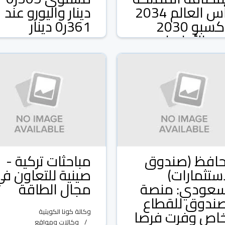
كأس العالم 2034
دينار واليورو عند
وإكسبو 2030
361ر0 دينار
رت الأولويات
استثمارية
وكالة كونا الكويتية
وكالات ومواقع
09 شباط/فبراير 2026
ة كونا الكويتية
كالات ومواقع
09 شباط/فبراير 2026
افظ (صندوق
مباحثات تركية -
استثمارات)
صينية للتعاون ف
سعودي: منصة
مجال الطاقة
صندوق للقطاع
خاص وفرت فرصا
وكالة كونا الكويتية
وكالات ومواقع