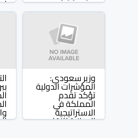
09 شباط/فبراير 2026
ملي
وكال
و
وزير سعودي:
ال
المؤشرات الدولية
بب
تؤكد تقدم
ال
المملكة في
ال
الاستراتيجية
وا
الوطنية للنقل
ال
والخدمات
لل