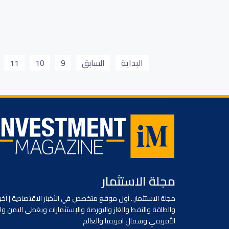
اللوجستية
وكال
و
وكالة كونا الكويتية
وكالات ومواقع
09 شباط/فبراير 2026
البداية
السابق
9
10
11
مجلة الاستثمار
مجلة الاستثمار.. أول موقع متخصص في الأخبار الاقتصادية | أخبا
والطاقة والنفط والغاز والبورصة والإستثمارات ويغطي اليمن وا
الأفريقي وشمال افريقيا والعالم