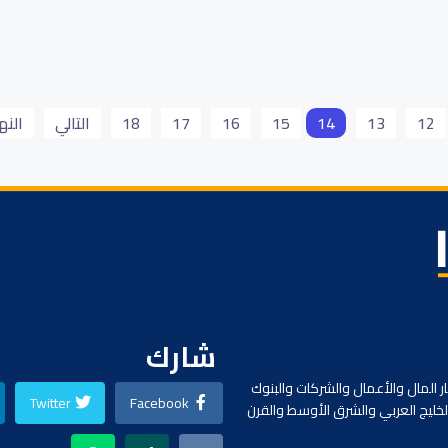
وكالات ومواقع
ة كونا الكويتية
08 شباط/فبراير 2026
كالات ومواقع
09 شباط/فبراير 2026
12
13
14
15
16
17
18
التالي
النه
شارك
ر المال والأعمال والشركات والبنوك
Twitter
Facebook
لخليج العربي والشرق الأوسط والقرن