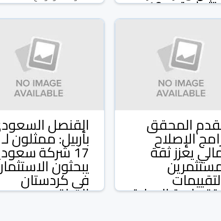
استثمارية ب 10
08 شباط/فبراير 2026
ارات دولار
ة كونا الكويتية
كالات ومواقع
09 شباط/فبراير 2026
تقدم المحقق
القنصل السعود
رامج الإصلاح
بأربيل: ممثلون لـ
مالي يعزز ثقة
17 شركة سعودي
مستثمرين
يبحثون الاستثمار
لتقييمات
في كردستان
اقتصادية الدولية
العراق
كويت
وكالة كونا الكويتية