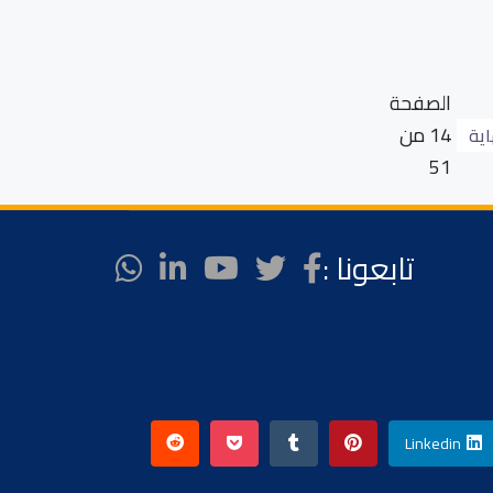
الصفحة
14 من
اية
51
تابعونا :
Linkedin