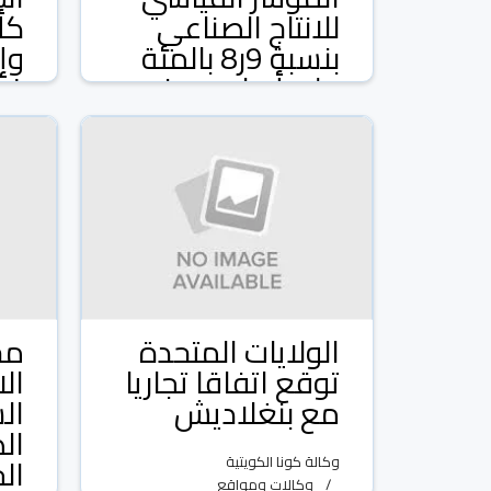
للانتاج الصناعي
بنسبة 9ر8 بالمئة
على أساس سنوي
غي
ال
وكالة كونا الكويتية
وكالات ومواقع
وكال
10 شباط/فبراير 2026
و
الولايات المتحدة
مح
توقع اتفاقا تجاريا
ال
مع بنغلاديش
ال
ال
ال
وكالة كونا الكويتية
وكالات ومواقع