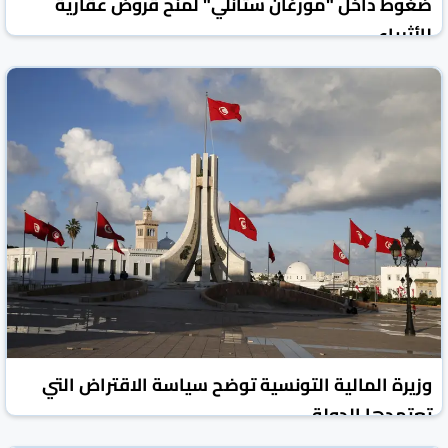
ضغوط داخل "مورغان ستانلي" لمنح قروض عقارية
للأثرياء
إندبندينت عربية
الأخبار الاقتصادية
01 آب/أغسطس 2026
وزيرة المالية التونسية توضح سياسة الاقتراض التي
تعتمدها الدولة