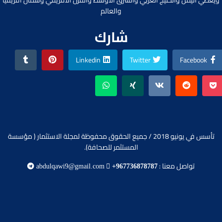
ويغطي اليمن والخليج العربي والشرق الأوسط والقرن الأفريقي وشمال افريقيا
والعالم
شارك
Linkedin
Twitter
Facebook
تأسس في يونيو 2018 / جميع الحقوق محفوظة لمجلة الاستثمار ( مؤسسة
المستثمر للصحافة).
تواصل معنا :
abdulqawi9@gmail.com
+967736878787