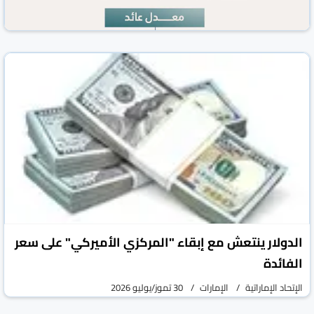
«المالية»: مزادان لصكوك وسندات الخزينة يستقطبان
عطاءات بـ4.83 مليار درهم
الإتحاد الإماراتية
الإمارات
30 تموز/يوليو 2026
الدولار ينتعش مع إبقاء "المركزي الأميركي" على سعر
الفائدة
الإتحاد الإماراتية
الإمارات
30 تموز/يوليو 2026