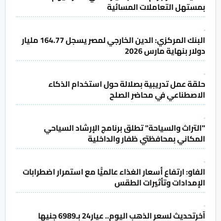
بمستهل التعاملات المسائية
البنك المركزي: الدين الخارجي لمصر يسجل 164.77 مليار
دولار بنهاية مارس 2026
حلقة عمل تدريبية بصلالة حول استخدام الذكاء
الاصطناعي في محاضر الصلح
"التراث والسياحة" تطلق برنامج الإرشاد السياحي
المكاني بمحافظتي ظفار والداخلية
الفاو: ارتفاع أسعار الغذاء عالميًّا مع استمرار اضطرابات
الإمدادات وتأثيرات الطقس
آخرتحديث لسعر الذهب اليوم.. عيار24 بـ6989 جنيها