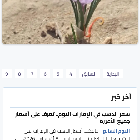
البداية
السابق
4
5
6
7
8
9
آخر خبر
سعر الذهب في الإمارات اليوم.. تعرف على أسعار
جميع الأعيرة
البيئة تبرز قصة نجاح مزارع الجود بالخرمة في توطين
اليوم السابع
حافظت أسعار الذهب في الإمارات على
زراعة الزعفران
استقرارها خلال تعاملات اليوم السبت 8 أغسطس 2026، في