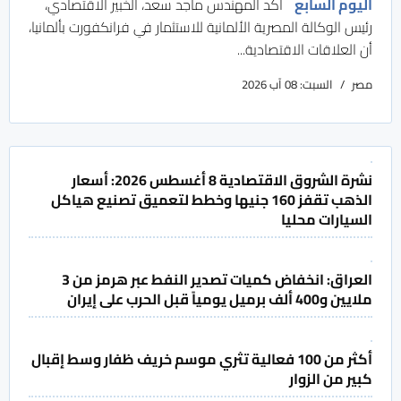
اليوم السابع
أكد المهندس ماجد سعد، الخبير الاقتصادي،
رئيس الوكالة المصرية الألمانية للاستثمار في فرانكفورت بألمانيا،
أن العلاقات الاقتصادية...
مصر
السبت: 08 آب 2026
نشرة الشروق الاقتصادية 8 أغسطس 2026: أسعار
الذهب تقفز 160 جنيها وخطط لتعميق تصنيع هياكل
السيارات محليا
العراق: انخفاض كميات تصدير النفط عبر هرمز من 3
ملايين و400 ألف برميل يومياً قبل الحرب على إيران
أكثر من 100 فعالية تثري موسم خريف ظفار وسط إقبال
كبير من الزوار