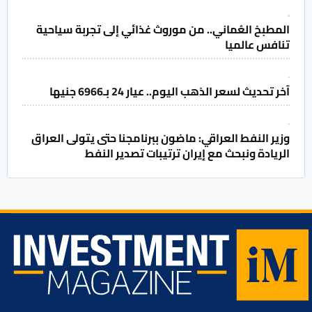
المطبخ العُماني.. من موروث غذائي إلى تجربة سياحية
تنافس عالميا
آخر تحديث لسعر الذهب اليوم.. عيار 24 بـ6966 جنيها
وزير النفط العراقي: ماضون ببرنامجنا حتى يتولى العراق
الريادة ونبحث مع إيران ترتيبات تصدير النفط