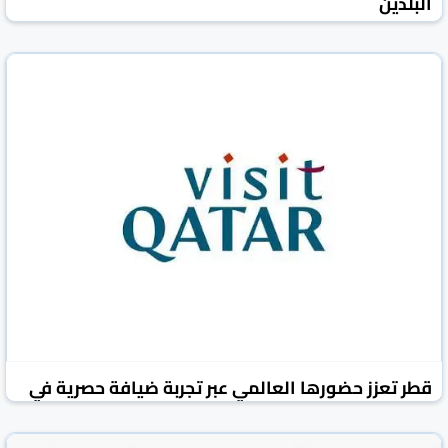
البلدين
العرب القطرية
قطر
05 تموز/يوليو 2026
قطر تعزز حضورها العالمي عبر تجربة ضيافة حصرية في
مهرجان "فاناتكس" نيويورك