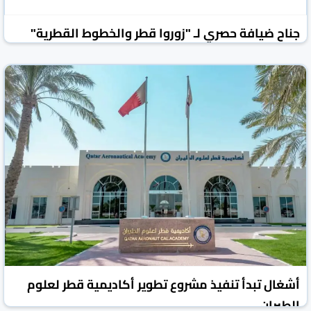
جناح ضيافة حصري لـ "زوروا قطر والخطوط القطرية"
بمهرجان "فاناتكس" العالمي
العرب القطرية
قطر
01 تموز/يوليو 2026
أشغال تبدأ تنفيذ مشروع تطوير أكاديمية قطر لعلوم
الطيران