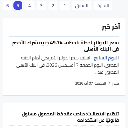
البداية
السابق
1
2
3
4
5
6
آخر خبر
محافظ مصرف قطر المركزي يجتمع مع المدير العام
لبنك التسويات الدولية
سعر الدولار لحظة بلحظة.. 49.74 جنيه شراء الأخضر
فى البنك الأهلى
العرب القطرية
قطر
29 حزيران/يونيو 2026
اليوم السابع
استقر سعر الدولار الأمريكى أمام الجنيه
المصرى، اليوم الجمعة 7 أغسطس 2026، فى البنك الأهلى
المصرى عند...
مصر
الجمعة: 07 آب 2026
تنظيم الاتصالات: صاحب عقد خط المحمول مسئول
قانونيًا عن استخدامه