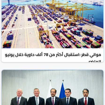
مواني قطر :استقبال أكثر من 78 ألف حاوية خلال يونيو
الماضي
العرب القطرية
قطر
04 تموز/يوليو 2026