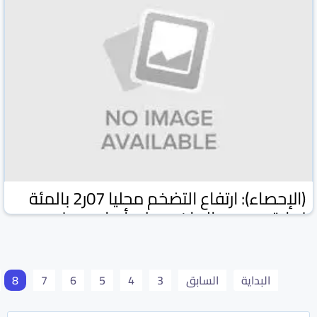
(الإحصاء): ارتفاع التضخم محليا 07ر2 بالمئة
نهاية ديسمبر الماضي على أساس سنوي
وكالة كونا الكويتية
وكالات ومواقع
17 شباط/فبراير 2026
البداية
السابق
3
4
5
6
7
8