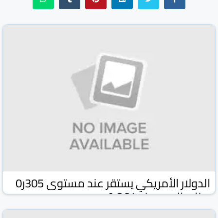
الدولار الأمريكي يستقر عند مستوى 305ر0
دينار واليورو عند 361ر0
وكالة كونا الكويتية
وكالات ومواقع
18 شباط/فبراير 2026