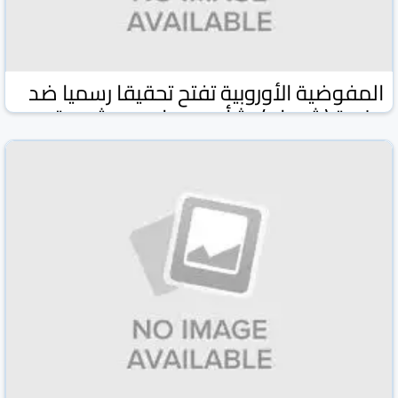
المفوضية الأوروبية تفتح تحقيقا رسميا ضد
منصة (شي إن) بشأن بيعها دمى شبيهة
بالأطفال
وكالة كونا الكويتية
وكالات ومواقع
17 شباط/فبراير 2026