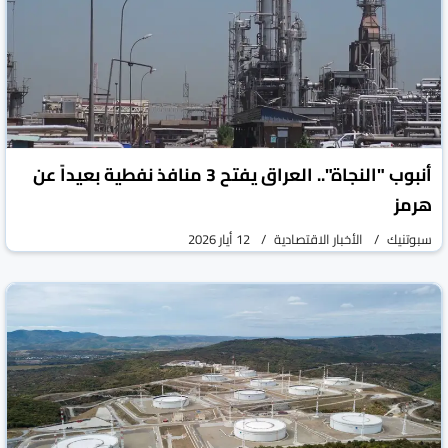
أنبوب "النجاة".. العراق يفتح 3 منافذ نفطية بعيداً عن
هرمز
سبوتنيك
الأخبار الاقتصادية
12 أيار 2026